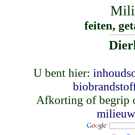
Mil
feiten, ge
Dier
U bent hier:
inhouds
biobrandstof
Afkorting of begrip
milieu