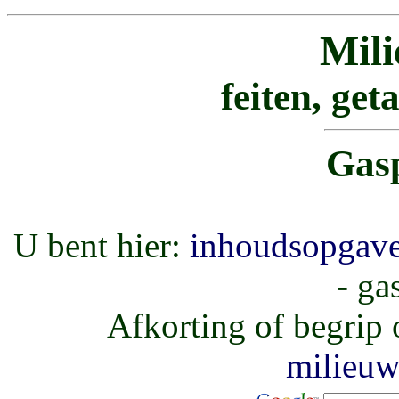
Mil
feiten, get
Gas
U bent hier:
inhoudsopgav
- ga
Afkorting of begrip
milieu