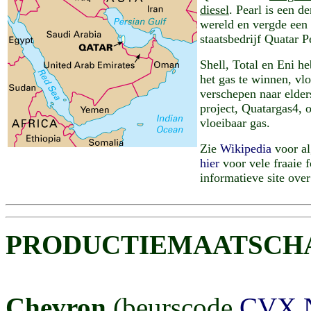
diesel
. Pearl is een de
wereld en vergde een 
staatsbedrijf Quatar 
Shell, Total en Eni h
het gas te winnen, vl
verschepen naar elder
project, Quatargas4, 
vloeibaar gas.
Zie
Wikipedia
voor al
hier
voor vele fraaie f
informatieve site over
PRODUCTIEMAATSCHA
Chevron
(beurscode
CVX.