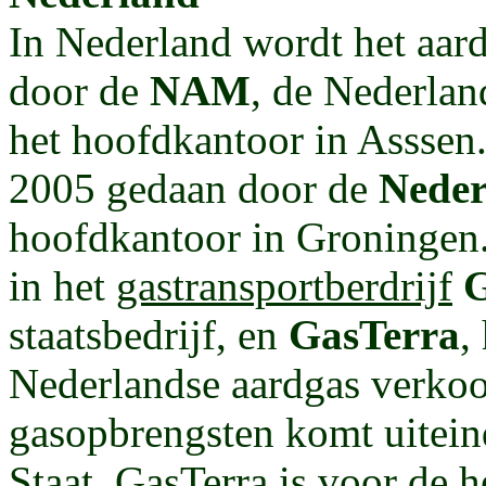
In Nederland wordt het aa
door de
NAM
, de Nederlan
het hoofdkantoor in Asssen
2005 gedaan door de
Neder
hoofdkantoor in Groningen. D
in het
gastransportberdrijf
G
staatsbedrijf, en
GasTerra
,
Nederlandse aardgas verkoop
gasopbrengsten komt uiteind
Staat. GasTerra is voor de h