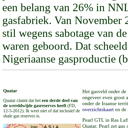
een belang van 26% in NNL
gasfabriek. Van November 2
stil wegens sabotage van de
waren geboord. Dat scheelde
Nigeriaanse gasproductie (
Quatar
Het gasveld onder de 
ongeveer even groot al
Quatar claimt dat het
een derde deel van
onder de Iraanse terri
de wereldwijde gasreserves heeft
(FD,
overzichtskaart
en de
12-5-2012). Ik weet niet of dat inclusief de
shale gas reserves is.
Pearl GTL in Ras Laff
Quatar. Pearl
zet gas 